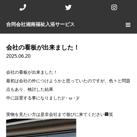
Phone
Twitter
Insta
Number
合同会社湘南福祉入浴サービス
for
calling
会社の看板が出来ました！
2025.06.20
会社の看板が出来ました！
最初は会社の外につけようかと思っていたのですが、色々と問題
点もあり、検討した結果
中に設置する事になりました(/・ω・)/
実物を見たい方は是非会社まで遊びに来てください🏢笑