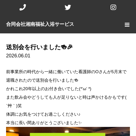
Phone
Twitter
Insta
Number
合同会社湘南福祉入浴サービス
for
calling
送別会を行いました🍻🎉
2026.06.01
前事業所の時代から一緒に働いていた看護師のOさんが5月末で
退職されたので送別会を行いました🍻
かれこれ20年以上のお付き合いでした(*‘ω‘ *)
また飲み会やどうしても人が足りないと時は声かけるかもです(
´艸｀)笑
体調にお気をつけてお過ごしください♪
本当に長い間ありがとうございました✨