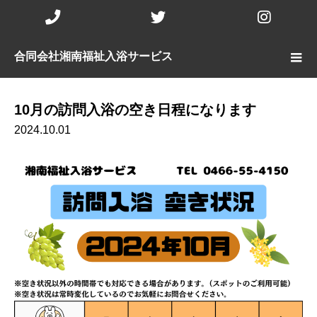
Phone
Twitter
Insta
Number
合同会社湘南福祉入浴サービス
for
calling
10月の訪問入浴の空き日程になります
2024.10.01