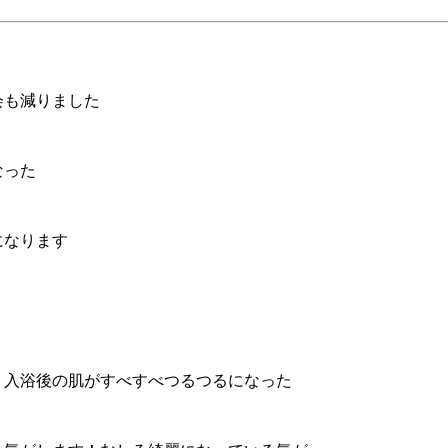
会も減りました
なった
になります
、入浴後の肌がすべすべつるつるになった