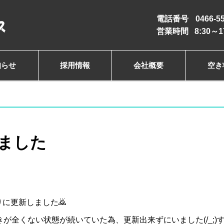
電話番号
0466-5
営業時間
8:30
知らせ
採用情報
会社概要
空き
ました
に更新しました🙇
が全くない状態が続いていた為、更新出来ずにいました(/_;)