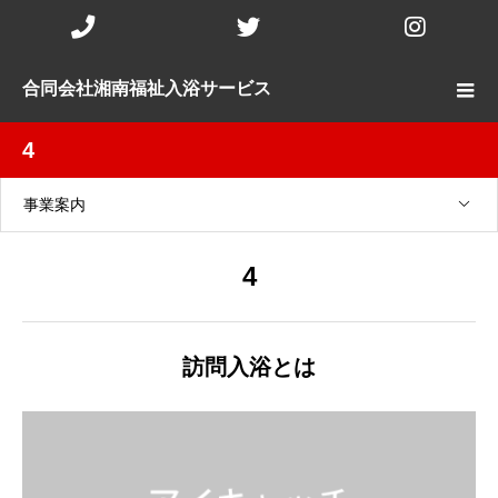
Phone
Twitter
Insta
Number
合同会社湘南福祉入浴サービス
for
4
calling
事業案内
4
訪問入浴とは